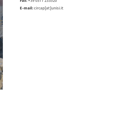
Fax:
+39 0577 233520
E-mail:
circap[at]unisi.it