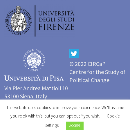
© 2022 CIRCaP
Centre for the Study of
Political Change
Via Pier Andrea Mattioli 10
53100 Siena, Italy
Tel: (+39) 0577 233999
This website uses cookies to improve your experience. We'll assume
e-mail:
circap@unisi.it
you're ok with this, but you can opt-out if you wish.
Cookie
settings
ACCEPT
© 2026 Center for the Study of Political Change