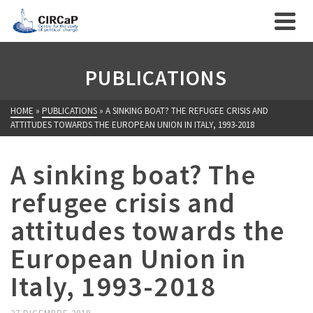
PUBLICATIONS
HOME
»
PUBLICATIONS
»
A SINKING BOAT? THE REFUGEE CRISIS AND
ATTITUDES TOWARDS THE EUROPEAN UNION IN ITALY, 1993-2018
A sinking boat? The
refugee crisis and
attitudes towards the
European Union in
Italy, 1993-2018