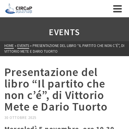
EVENTS
HOME
»
EVENTS
»
PRESENTAZIONE DEL LIBRO “IL PARTITO CHE NON C’É”, DI
VITTORIO METE E DARIO TUORTO
Presentazione del
libro “Il partito che
non c’é”, di Vittorio
Mete e Dario Tuorto
30 OTTOBRE 2025
Mercoledì 5 novembre, ore 10.30 –