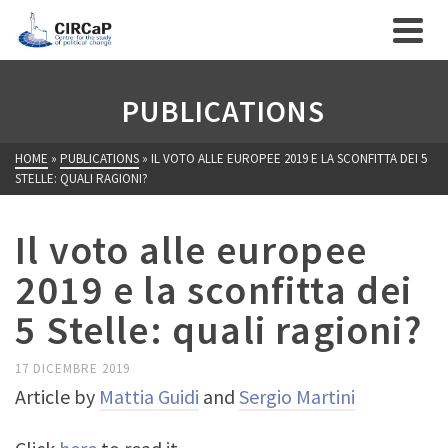
PUBLICATIONS
HOME
»
PUBLICATIONS
»
IL VOTO ALLE EUROPEE 2019 E LA SCONFITTA DEI 5
STELLE: QUALI RAGIONI?
Il voto alle europee
2019 e la sconfitta dei
5 Stelle: quali ragioni?
17 DICEMBRE 2019
Article by
Mattia Guidi
and
Sergio Martini